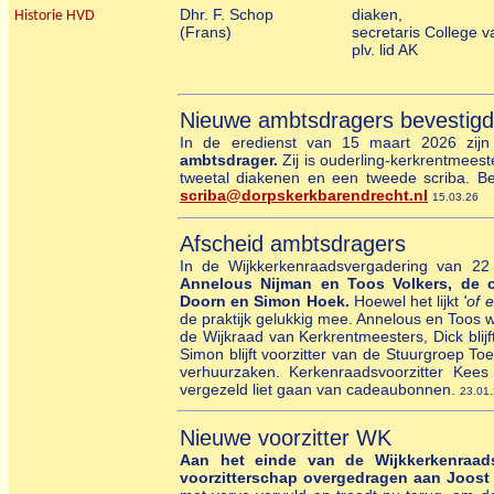
Dhr. F. Schop
diaken,
Historie HVD
(Frans)
secretaris College 
plv. lid AK
Nieuwe ambtsdragers bevestigd
In de eredienst van 15 maart 2026 zij
ambtsdrager
.
Zij is ouderling-kerkrentmeest
tweetal diakenen en een tweede scriba. Be
scriba@dorpskerkbarendrecht.nl
15.03.26
Afscheid ambtsdragers
In de Wijkkerkenraadsvergadering van 22 
Annelous Nijman en Toos Volkers, de o
Doorn en Simon Hoek.
Hoewel het lijkt
'of 
de praktijk gelukkig mee. Annelous en Toos w
de Wijkraad van Kerkrentmeesters, Dick blij
Simon blijft voorzitter van de Stuurgroep T
verhuurzaken. Kerkenraadsvoorzitter Kees
vergezeld liet gaan van cadeaubonnen.
23.01
Nieuwe voorzitter WK
Aan het einde van de Wijkkerkenraad
voorzitterschap overgedragen aan Joos