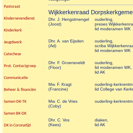
Pastoraat
Wijkkerkenraad Dorpskerkgeme
Kindernevendienst
Dhr. J. Hengstmengel
ouderling,
(Joost)
preses Wijkkerkenra
lid moderamen WK
Kinderkerk
Dhr. A. van Eijsden
ouderling,
Jeugdwerk
(Ad)
scriba Wijkkerkenra
lid moderamen WK
Catechese
Dhr. F. Groeneveldt
ouderling,
Prot. Contactgroep
(Floor)
lid moderamen WK,
lid AK
Communicatie
Mw. F. Kragt
ouderling-kerkrentm
(Francine)
lid College van Ker
Beheer & financiën
Mw. C. de Vries
ouderling-kerkrentm
Samen-DK-TK
(Coby)
Samen BK-DK
Dhr. C. Vos
diaken,
(Kees)
lid AK
DK in Coronatijd