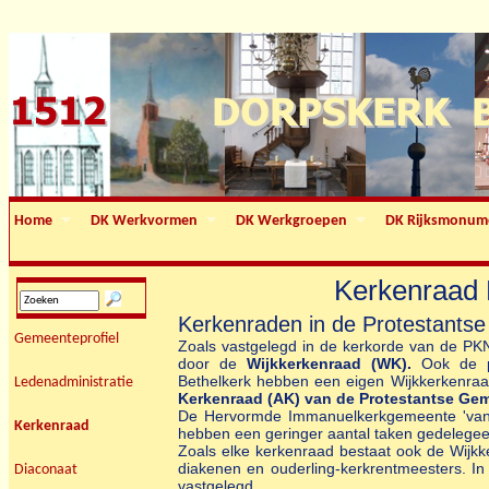
Home
DK Werkvormen
DK Werkgroepen
DK Rijksmonum
Kerkenraad 
Kerkenraden in de Protestant
Gemeenteprofiel
Zoals vastgelegd in de kerkorde van de PK
door de
Wijkkerkenraad (WK).
Ook de pr
Bethelkerk hebben een eigen Wijkkerkenra
Ledenadministratie
Kerkenraad (AK) van de Protestantse Ge
De Hervormde Immanuelkerkgemeente 'van bi
Kerkenraad
hebben een geringer aantal taken gedelege
Zoals elke kerkenraad bestaat ook de Wijkke
diakenen en ouderling-kerkrentmeesters. I
Diaconaat
vastgelegd.