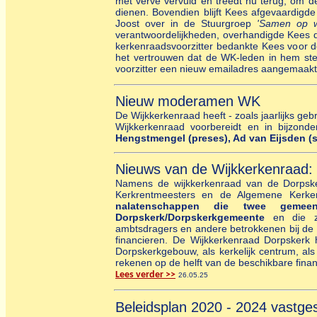
met verve vervuld en treedt nu terug, om d
dienen. Bovendien blijft Kees afgevaardigd
Joost over in de Stuurgroep
'Samen op w
verantwoordelijkheden, overhandigde Kees d
kerkenraadsvoorzitter bedankte Kees voor d
het vertrouwen dat de WK-leden in hem stel
voorzitter een nieuw emailadres aangemaak
Nieuw moderamen WK
De Wijkkerkenraad heeft - zoals jaarlijks g
Wijkkerkenraad voorbereidt en in bijzonde
Hengstmengel (preses), Ad van Eijsden (s
Nieuws van de Wijkkerkenraad: 
Namens de wijkkerkenraad van de Dorpsker
Kerkrentmeesters en de Algemene Kerke
nalatenschappen die twee geme
Dorpskerk/Dorpskerkgemeente
en die zi
ambtsdragers en andere betrokkenen bij de
financieren. De Wijkkerkenraad Dorpskerk 
Dorpskerkgebouw, als kerkelijk centrum, a
rekenen op de helft van de beschikbare finan
Lees verder >>
26.05.25
Beleidsplan 2020 - 2024 vastges