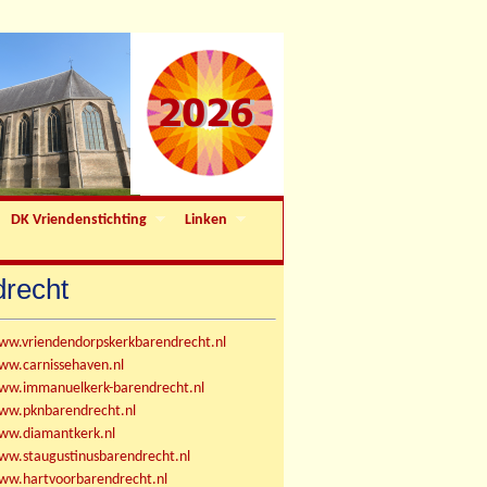
DK Vriendenstichting
Linken
drecht
ww.vriendendorpskerkbarendrecht.nl
ww.carnissehaven.nl
ww.immanuelkerk-barendrecht.nl
ww.pknbarendrecht.nl
ww.diamantkerk.nl
ww.staugustinusbarendrecht.nl
ww.hartvoorbarendrecht.nl