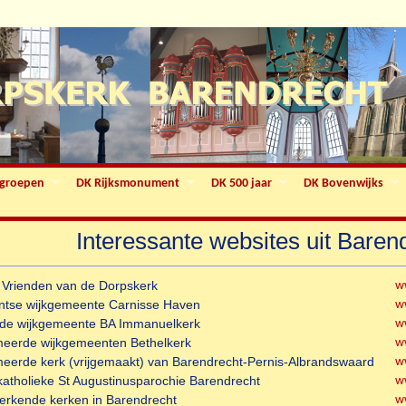
groepen
DK Rijksmonument
DK 500 jaar
DK Bovenwijks
Interessante websites uit Baren
g Vrienden van de Dorpskerk
w
antse wijkgemeente Carnisse Haven
w
mde wijkgemeente BA Immanuelkerk
w
meerde wijkgemeenten Bethelkerk
w
meerde kerk (vrijgemaakt) van Barendrecht-Pernis-Albrandswaard
w
atholieke St Augustinusparochie Barendrecht
w
rkende kerken in Barendrecht
w