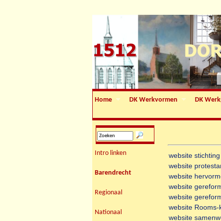
Home
DK Werkvormen
DK Werk
Intro linken
website stichtin
website protest
Barendrecht
website hervor
website gerefor
Regionaal
website gerefor
website Rooms-k
Nationaal
website samenwe