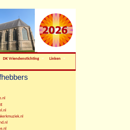
DK Vriendenstichting
Linken
efhebbers
.nl
rg
l.nl
kerkmuziek.nl
nd.nl
e.nl