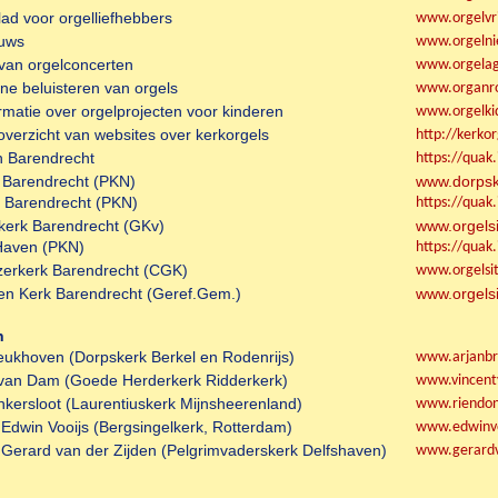
ad voor orgelliefhebbers
www.orgelvri
euws
www.orgelni
van orgelconcerten
www.orgelag
ine beluisteren van orgels
www.organr
rmatie over orgelprojecten voor kinderen
www.orgelkid
overzicht van websites over kerkorgels
http://kerkor
n Barendrecht
https://quak.
 Barendrecht (PKN)
www.dorpsk
k Barendrecht (PKN)
https://quak
rkerk Barendrecht (GKv)
www.orgels
Haven (PKN)
https://quak
erkerk Barendrecht (CGK)
www.orgelsi
en Kerk Barendrecht (Geref.Gem.)
www.orgelsi
n
eukhoven (Dorpskerk Berkel en Rodenrijs)
www.arjanbr
 van Dam (Goede Herderkerk Ridderkerk)
www.vincent
nkersloot (Laurentiuskerk Mijnsheerenland)
www.riendonk
 Edwin Vooijs (Bergsingelkerk, Rotterdam)
www.edwinvo
 Gerard van der Zijden (Pelgrimvaderskerk Delfshaven)
www.gerardv