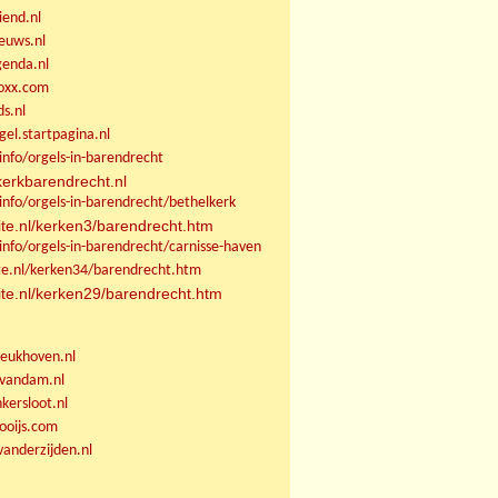
end.nl
euws.nl
enda.nl
oxx.com
s.nl
gel.startpagina.nl
info/orgels-in-barendrecht
erkbarendrecht.nl
.info/orgels-in-barendrecht/bethelkerk
ite.nl/kerken3/barendrecht.htm
.info/orgels-in-barendrecht/carnisse-haven
te.nl/kerken34/barendrecht.htm
te.nl/kerken29/barendrecht.htm
eukhoven.nl
vandam.nl
ersloot.nl
oijs.com
anderzijden.nl