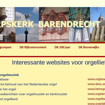
groepen
DK Rijksmonument
DK 500 jaar
DK Bovenwijks
Interessante websites voor orgelli
 orgelmuziek
tabase
www.orgbase
g tot behoud van het Nederlandse orgel
www.sbno.o
e het orgel
www.hetorge
uwsberichten over orgelmuziek en kerkmuziek
www.orgelen
nd orgelland
www.orgella
www.orgelsit