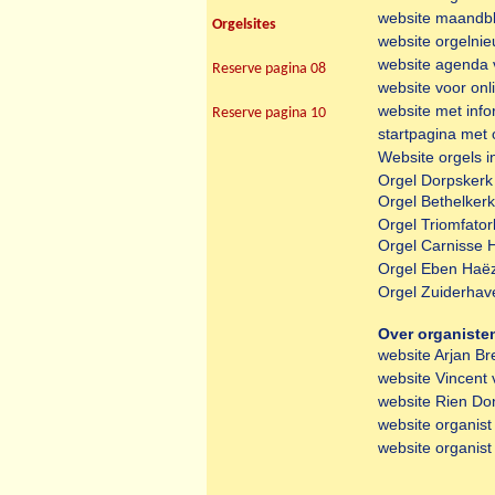
website maandbl
Orgelsites
website orgelni
website agenda 
Reserve pagina 08
website voor onl
website met info
Reserve pagina 10
startpagina met 
Website orgels i
Orgel Dorpskerk
Orgel Bethelker
Orgel Triomfato
Orgel Carnisse 
Orgel Eben Haëz
Orgel Zuiderhav
Over organiste
website Arjan Br
website Vincent
website Rien Do
website organist
website organist