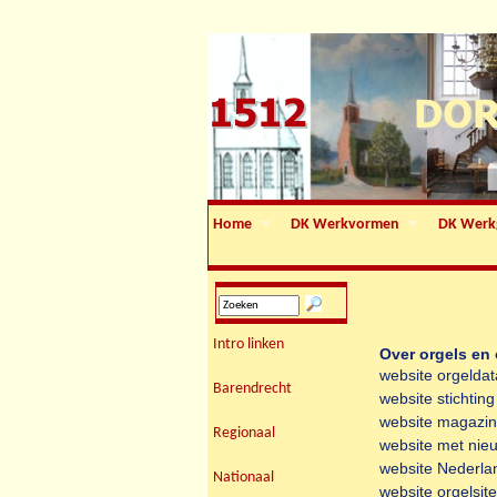
Home
DK Werkvormen
DK Werk
Intro linken
Over orgels en
website orgelda
Barendrecht
website stichtin
website magazin
Regionaal
website met nie
website Nederla
Nationaal
website orgelsite