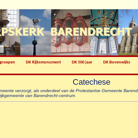
groepen
DK Rijksmonument
DK 500 jaar
DK Bovenwijks
Catechese
eente verzorgt, als onderdeel van de Protestantse Gemeente Barend
ijkgemeente van Barendrecht-centrum.