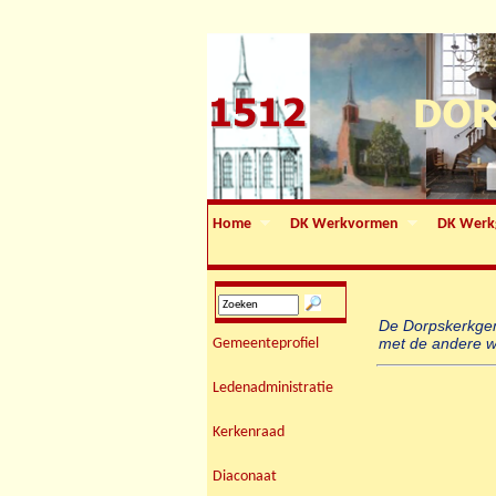
Home
DK Werkvormen
DK Werk
De Dorpskerkgem
met de andere w
Gemeenteprofiel
Ledenadministratie
Kerkenraad
Diaconaat