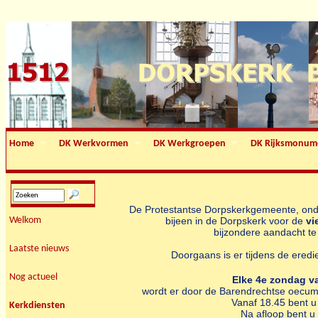
Home
DK Werkvormen
DK Werkgroepen
DK Rijksmonum
De Protestantse Dorpskerkgemeente, ond
Welkom
bijeen in de Dorpskerk voor de
vi
bijzondere aandacht te
Laatste nieuws
Doorgaans is er tijdens de ered
Nog actueel
Elke 4e zondag v
wordt er door de Barendrechtse oecu
Vanaf 18.45 bent u
Kerkdiensten
Na afloop bent u