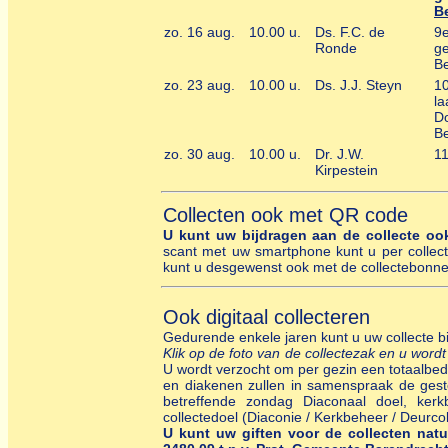
B
zo. 16 aug.
10.00 u.
Ds. F.C. de
9
Ronde
ge
Be
zo. 23 aug.
10.00 u.
Ds. J.J. Steyn
1
la
D
Be
zo. 30 aug.
10.00 u.
Dr. J.W.
1
Kirpestein
Collecten ook met QR code
U kunt uw bijdragen aan de collecte o
scant met uw smartphone kunt u per collect
kunt u desgewenst ook met de collectebonnen
Ook digitaal collecteren
Gedurende enkele jaren kunt u uw collecte b
Klik op de foto van de collectezak en u wordt
U wordt verzocht om per gezin een totaalbe
en diakenen zullen in samenspraak de gesto
betreffende zondag Diaconaal doel, kerk
collectedoel (Diaconie / Kerkbeheer / Deurcol
U kunt uw giften voor de collecten na