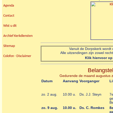
Agenda
Contact
Wist u dit
Archief Kerkdiensten
Sitemap
Vanuit de Dorpskerk wordt
Alle uitzendingen zijn zowel rech
Colofon - Disclaimer
Klik hiervoor o
Belangstel
Gedurende de maand augustus zij
Datum
Aanvang
Voorganger
L
zo. 2 aug.
10.00 u.
Ds. J.J. Steyn
7
ge
Be
zo. 9 aug.
10.00 u.
Ds. C. Romkes
8
ge