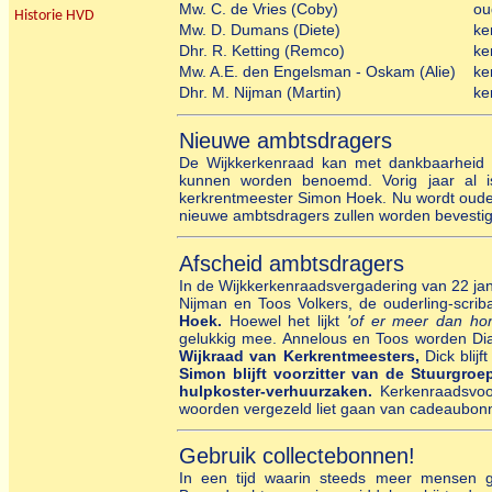
Mw. C. de Vries (Coby)
ou
Historie HVD
Mw. D. Dumans (Diete)
ke
Dhr. R. Ketting (Remco)
ke
Mw. A.E. den Engelsman - Oskam (Alie)
ke
Dhr. M. Nijman (Martin)
ke
Nieuwe ambtsdragers
De Wijkkerkenraad kan met dankbaarheid 
kunnen worden benoemd. Vorig jaar al i
kerkrentmeester Simon Hoek. Nu wordt oude
nieuwe ambtsdragers zullen worden bevesti
Afscheid ambtsdragers
In de Wijkkerkenraadsvergadering van 22 jan
Nijman en Toos Volkers, de ouderling-scrib
Hoek.
Hoewel het lijkt
'of er meer dan hon
gelukkig mee. Annelous en Toos worden Di
Wijkraad van Kerkrentmeesters,
Dick blij
Simon blijft voorzitter van de Stuurgr
hulpkoster-verhuurzaken.
Kerkenraadsvoor
woorden vergezeld liet gaan van cadeaubo
Gebruik collectebonnen!
In een tijd waarin steeds meer mensen 