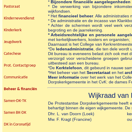
*
Bijzondere financiële aangelegenheden
* De verwerking van bijzondere inkomste
Pastoraat
wijkfondsen.
* Het
financieel beheer
. Alle administratie
Kindernevendienst
* De administratie en de incasso van Klankb
* Achter de schermen wordt veel werk verz
begroting en de jaarrekening.
Kinderkerk
* Arbeidsrechtelijke en personele aange
met kerkelijkwerkers, kosters en organisten;
Jeugdwerk
Daarnaast is het College van Kerkrentmeeste
*De
ledenadministratie
, die ten dele wordt
Dit bureau is eveneens belast zich ook met d
Catechese
verzorgd voor verscheidene groepen gebru
uitbesteed aan een bureau.
Prot. Contactgroep
*De
Kerktelefoon
, dit gebeurd in nauwe sa
*Het beheer van het
Secretariaat
en het
arc
Meer informatie
over het werk van het Coll
Communicatie
Dorpskerkgemeente in het CvK: de dames Fr
Beheer & financiën
Wijkraad van 
Samen-DK-TK
De Protestantse Dorpskerkgemeente heeft
behartigt binnen de eigen wijkgemeente. De 
Samen BK-DK
Dhr. L. van Doorn (Loek)
ke
Mw. F. Kragt (Francine)
ou
DK in Coronatijd