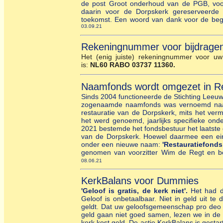
de post Groot onderhoud van de PGB, voo
daarin voor de Dorpskerk gereserveerde
toekomst. Een woord van dank voor de begel
03.09.21
Rekeningnummer voor bijdrage
Het (enig juiste) rekeningnummer voor uw 
is:
NL60 RABO 03737 11360.
Naamfonds wordt omgezet in R
Sinds 2004 functioneerde de Stichting Leeuw
zogenaamde naamfonds was vernoemd naar 
restauratie van de Dorpskerk, mits het ver
het werd genoemd, jaarlijks specifieke ond
2021 bestemde het fondsbestuur het laatst
van de Dorpskerk. Hoewel daarmee een eind
onder een nieuwe naam:
'Restauratiefonds
genomen van voorzitter Wim de Regt en bes
08.06.21
KerkBalans voor Dummies
'Geloof is gratis, de kerk niet'.
Het had de
Geloof is onbetaalbaar. Niet in geld uit te
geldt. Dat uw geloofsgemeenschap pro deo 
geld gaan niet goed samen, lezen we in de B
kerk kost geld. De actie KerkBalans is gestar