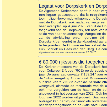
Legaat voor Dorpskerk en Dor
De Algemene Kerkenraad heeft in haar verga
een legaat
geaccepteerd dat is
toegekend
toenmalige Hervormde wijkgemeente Dorpskerk
met de Dorpskerk, ook nadat vanwege een 
haar overlijden op 4 juni 2023 vanuit de Do
toegekend aan de Dorpskerk, ten bate van 
saldo van haar nalatenschap. Aangezien de na
zal de afwikkeling ervan geruime tij
Dorpskerk(gemeente) in dankbaarheid aanva
te begeleiden. De Commissie bestaat uit de
Dick Schriek en Cees van den Berg. De com
afgestemd met de executeur-testamentair. 26.09.23
€ 80.000 rijkssubsidie toegeke
De Kerkrentmeesters van de Dorpskerk heb
voor Cultureel Erfgoed (RCE) op de subsid
jaar.
De aanvraag omvatte € 139.247 aan res
de Subsidieregeling Onderhoud Monument
subsidie van
€ 79.635 over de periode 20
westgevel, alsmede de restauratie van de aa
óók het vergulden van de haan en de bol o
uitgevoerd in het voorjaar van 2022. Ook h
loop van 2022 worden uitgevoerd. Daarnaas
bijdrage' kan dankzij de financiële onderst
het Verjaardagsfonds en de Aktie Afval Loo