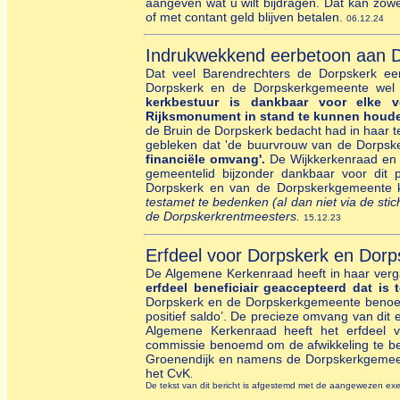
aangeven wat u wilt bijdragen. Dat kan zow
of met contant geld blijven betalen.
06.12.24
Indrukwekkend eerbetoon aan D
Dat veel Barendrechters de Dorpskerk e
Dorpskerk en de Dorpskerkgemeente wel 
kerkbestuur is dankbaar voor elke v
Rijksmonument in stand te kunnen houd
de Bruin de Dorpskerk bedacht had in haar t
gebleken dat 'de buurvrouw van de Dorpsk
financiële omvang'.
De Wijkkerkenraad en 
gemeentelid bijzonder dankbaar voor dit
Dorpskerk en van de Dorpskerkgemeente
testamet te bedenken (al dan niet via de st
de Dorpskerkrentmeesters.
15.12.23
Erfdeel voor Dorpskerk en Dor
De Algemene Kerkenraad heeft in haar verga
erfdeel beneficiair geaccepteerd dat i
Dorpskerk en de Dorpskerkgemeente benoemd
positief saldo’. De precieze omvang van dit
Algemene Kerkenraad heeft het erfdeel 
commissie benoemd om de afwikkeling te be
Groenendijk en namens de Dorpskerkgemeen
het CvK
.
De tekst van dit bericht is afgestemd met de aangewezen exe