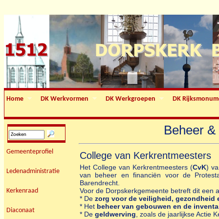
Home
DK Werkvormen
DK Werkgroepen
DK Rijksmonum
Beheer &
Gemeenteprofiel
College van Kerkrentmeesters
Het College van Kerkrentmeesters (
CvK
) v
Ledenadministratie
van beheer en financiën voor de Protes
Barendrecht.
Voor de Dorpskerkgemeente betreft dit een a
Kerkenraad
* De
zorg voor de veiligheid, gezondheid 
* Het
beheer van gebouwen en de inventa
Diaconaat
* De
geldwerving
, zoals de jaarlijkse Actie