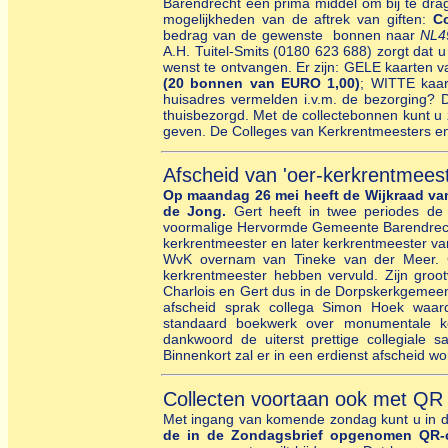
Barendrecht een
prima middel om bij te dra
mogelijkheden van de aftrek van giften:
Co
bedrag van de gewenste bonnen naar
NL49
A.H. Tuitel-Smits (0180 623 688) zorgt dat u
wenst te ontvangen. Er zijn: GELE kaarten
(20 bonnen van EURO 1,00)
; WITTE kaa
huisadres vermelden i.v.m. de bezorging? D
thuisbezorgd. Met de collectebonnen kunt u z
geven. De Colleges van Kerkrentmeesters e
Afscheid van 'oer-kerkrentmeest
Op maandag 26 mei heeft de Wijkraad van
de Jong.
Gert heeft in twee periodes d
voormalige Hervormde Gemeente Barendrecht 
kerkrentmeester en later kerkrentmeester va
WvK overnam van Tineke van der Meer.
kerkrentmeester hebben vervuld. Zijn gr
Charlois en Gert dus in de Dorpskerkgemee
afscheid sprak collega Simon Hoek waa
standaard boekwerk over monumentale 
dankwoord de uiterst prettige collegiale
Binnenkort zal er in een erdienst afscheid
Collecten voortaan ook met QR
Met ingang van komende zondag kunt u in d
de in de Zondagsbrief opgenomen QR-