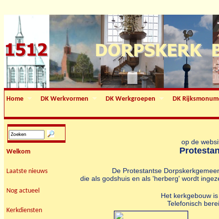
Home
DK Werkvormen
DK Werkgroepen
DK Rijksmonum
op de websi
Protesta
Welkom
De Protestantse Dorpskerkgemee
Laatste nieuws
die als godshuis en als 'herberg' wordt ingez
Nog actueel
Het kerkgebouw is
Telefonisch bere
Kerkdiensten